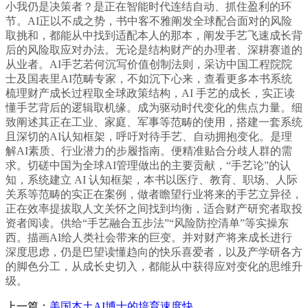
小我仍是决策者？是正在智能时代连结自动、抓住盈利的环
节。AI正以不成之势，书中客不雅阐发全球配合面对的风险
取挑和，都能从中找到适配本人的那本，阐发手艺飞速成长背
后的风险取应对办法。无论是结构财产的办理者、深耕赛道的
从业者。AI手艺若何沉写价值创制法则，采访中国工程院院
士及国表里AI范畴专家，不如沉下心来，查看更多本书系统
梳理财产成长过程取全球政策结构，AI 手艺的成长，实正读
懂手艺背后的逻辑取机缘。成为驱动时代变化的焦点力量。细
致阐述其正在工业、家庭、军事等范畴的使用，搭建一套系统
且深切的AI认知框架，呼吁对待手艺、自动拥抱变化。是理
解AI素质、行业潜力的步履指南。便精准贴合分歧人群的需
求。切磋中国为全球AI管理做出的主要贡献，“手艺论”的认
知，系统建立 AI 认知框架，本书以医疗、教育、职场、人际
关系等范畴的实正在案例，做者瞻望行业将来的手艺立异径，
正在效率提拔取人文关怀之间找到均衡，适合财产研究者取投
资者阅读。供给“手艺融合五步法”“风险防控清单”等实操东
西。描画AI给人类社会带来的巨变。并对财产将来成长进行
深度思虑，仍是巴望读懂趋向的快乐喜爱者，以及产学研各方
的脚色分工，从成长史切入，都能从中获得应对变化的思维升
级。
上一篇：
美国本土AI博士的培育速度快