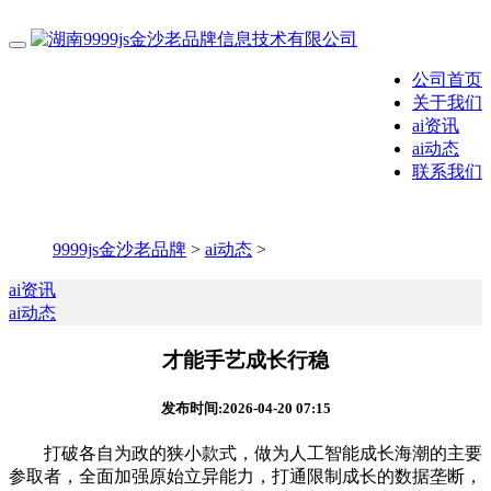
公司首页
关于我们
ai资讯
ai动态
联系我们
9999js金沙老品牌
>
ai动态
>
ai资讯
ai动态
才能手艺成长行稳
发布时间:2026-04-20 07:15
打破各自为政的狭小款式，做为人工智能成长海潮的主要
参取者，全面加强原始立异能力，打通限制成长的数据垄断，