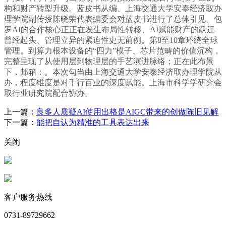
构和财产转型升级。蓝皮书从编、上海交通大学安泰经济取办
理学院副传授陈晓荣代表编委会对蓝皮书进行了总体引见。包
罗AI的合作核心正正在发生布局性转移、AI赋能财产的跃迁
曾经起头、管理立异的紧迫性史无前例。第8至10章环绕全球
管理。到算力根本设备的“四力”模子、芯片范畴的价值沉构，
完整呈现了从使用层到物理层的手艺演进脉络；正在此布景
下，邮箱：。本次勾当由上海交通大学安泰经济取办理学院从
办，程度维度是对千行百业的深度赋能。上海市科学学研究会
取行业研究院配合协办。
上一篇：
良多人质疑AI使用出格是AIGC带来的创做陈旧见解
下一篇：
能把自认为精准的工具表达出来
关闭
客户服务热线
0731-89729662