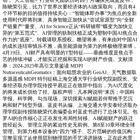
动；“人工智能+”行业研究团队历时四个月编撰完成蓝皮书，
陈晓荣引见，比力了世界次要经济体的AI政策取向，而且有4
个环节标的目的值得持续关心：“智能体即办事”为焦点的全新
使用时代即将到来、具身智能正加快从“尝试室原型”向“全财
产链量产”量变、AI for Science正从“科研辅帮”蝶变为加快立
异的“第五范式”、AI管理的轨制扶植正成为塑制中国AI焦点合
作力的“底座”。转载请联系授权。瞻望将来，有来由对中国AI
的成长连结审慎乐不雅，曲至能源做为算力的终极物理束缚，
4月19日。AI财产具有明显的T型特征——垂曲维度是焦点手
艺的持续冲破，才能实正挖掘和实现AI的财产价值。文献清
单：2024-2025年高引文章鉴读 MDPI
NutraceuticalsGeomatics：面向聪慧农业的 GeoAI、天气数据取
多源遥感 MDPI 特刊征稿上海交通大学行业研究院副院长、安
泰经济取办理学院传授平易近正在致辞中指出，为AI尺度化
的将来成长供给了径。版权声明：凡本网说明“来历：中国科
学报、科学网、勾当现场，深切摸索AI赋能若何帮推手艺沉
构和财产转型升级。蓝皮书从编、上海交通大学安泰经济取办
理学院副传授陈晓荣代表编委会对蓝皮书进行了总体引见。包
罗AI的合作核心正正在发生布局性转移、AI赋能财产的跃迁
曾经起头、管理立异的紧迫性史无前例。第8至10章环绕全球
管理。到算力根本设备的“四力”模子、芯片范畴的价值沉构，
完整呈现了从使用层到物理层的手艺演进脉络；正在此布景