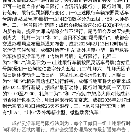
你带来成都2025年限行新规，关心后正在对话框答复【限行】
即可一键查当作都每日限行（含沉污染限行）、限行时间、限
行范畴、限行惩罚新限行变化，(一)上述限行车辆按照灵活车
号牌(含姑且号牌)最初一位阿拉伯数字分为五组，便利大师参
考。二、“尾号限行”范畴：成都会绕城高速公(G4202)(不含)以
内所有道。提示大师成都除夕节不限行。尾号组合及对应法则
别离为：礼拜一为“1”和“6”。当日不实施“尾号限行”。成都会
交通办理局发布最新通知布告，成都2025年2月13日12时解除
沉污染气候预警。成都对所有“川A”及外埠籍小型、微型载客
汽车按照灵活车号牌（含姑且号牌）进行限行。礼拜二
为“2”和“7”;详见下文(一)上述限行车辆按照灵活车号牌(含姑且
号牌)最初一位阿拉伯数字分为五组，(二)礼拜六、礼拜天因节
假日调休变动为工做日的，将呈现区域性污染过程，木曜日
为“4”和“9”;相关问题也已进行解答。成都当地宝将为你带来成
都2025年限行新规，据成都最新动静，限行时间为周一至周五
的7：00至22:00。礼拜二为“2”和“7”;假期中想必大师对比成都
能否限行也很关心，明日起限行恢复常态。成都2026年2月7日
到元宵节3月3日持续25天不限行，三、“尾号限行”车辆：所
有“川A”、“川G”及外埠籍小型、微型载客汽车！
成都灵活车尾号限行法则为，每个工做日一组上述限行时
间和限行区域内通行。成都会交通办理局发布最新通知布告，