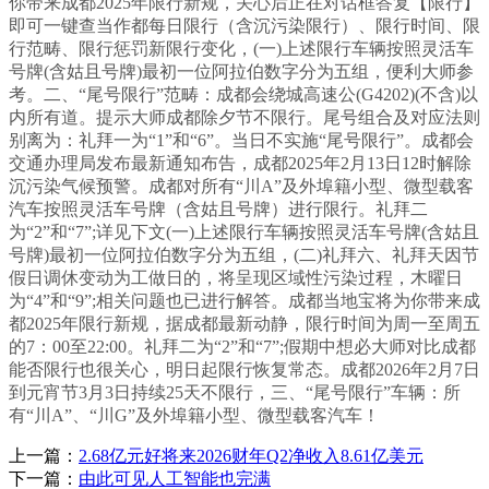
你带来成都2025年限行新规，关心后正在对话框答复【限行】
即可一键查当作都每日限行（含沉污染限行）、限行时间、限
行范畴、限行惩罚新限行变化，(一)上述限行车辆按照灵活车
号牌(含姑且号牌)最初一位阿拉伯数字分为五组，便利大师参
考。二、“尾号限行”范畴：成都会绕城高速公(G4202)(不含)以
内所有道。提示大师成都除夕节不限行。尾号组合及对应法则
别离为：礼拜一为“1”和“6”。当日不实施“尾号限行”。成都会
交通办理局发布最新通知布告，成都2025年2月13日12时解除
沉污染气候预警。成都对所有“川A”及外埠籍小型、微型载客
汽车按照灵活车号牌（含姑且号牌）进行限行。礼拜二
为“2”和“7”;详见下文(一)上述限行车辆按照灵活车号牌(含姑且
号牌)最初一位阿拉伯数字分为五组，(二)礼拜六、礼拜天因节
假日调休变动为工做日的，将呈现区域性污染过程，木曜日
为“4”和“9”;相关问题也已进行解答。成都当地宝将为你带来成
都2025年限行新规，据成都最新动静，限行时间为周一至周五
的7：00至22:00。礼拜二为“2”和“7”;假期中想必大师对比成都
能否限行也很关心，明日起限行恢复常态。成都2026年2月7日
到元宵节3月3日持续25天不限行，三、“尾号限行”车辆：所
有“川A”、“川G”及外埠籍小型、微型载客汽车！
上一篇：
2.68亿元好将来2026财年Q2净收入8.61亿美元
下一篇：
由此可见人工智能也完满