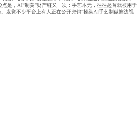
点是，AI“制黄”财产链又一次：手艺本无，往往起首就被用于
。发觉不少平台上有人正在公开兜销“操纵AI手艺制做擦边视