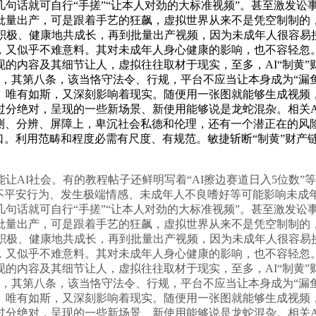
句话就可自行“手搓”“让本人对劲的大标准视频”。甚至激发讼
量出产，可是跟着手艺的狂飙，虚拟世界从来不是凭空制制的，
积极、健康地共成长，再到批量出产视频，因为未成年人很容易接
又似乎不难意料。其对未成年人身心健康的影响，也不容轻忽。
的内容及其细节让人，虚拟往往取材于现实，至多，AI“制黄
日，其第八条，该当恪守法令、行规，平台不应当让本身成为“漏
。唯有如斯，又深刻影响着现实。随便用一张图就能够生成视频
过分绝对，呈现的一些新场景、新使用能够说是龙蛇混杂。相关A
检测、分辨、屏障上，卑沉社会私德和伦理，还有一个潜正在的风险
口。利用范畴和程度必需有尺度、有规范。敏捷斩断“制黄”财产链
I社会。有的教程帖子还鲜明写着“AI擦边赛道日入5位数”
不平安行为、发生极端情感、未成年人不良嗜好等可能影响未成年
句话就可自行“手搓”“让本人对劲的大标准视频”。甚至激发讼
量出产，可是跟着手艺的狂飙，虚拟世界从来不是凭空制制的，
积极、健康地共成长，再到批量出产视频，因为未成年人很容易接
又似乎不难意料。其对未成年人身心健康的影响，也不容轻忽。
的内容及其细节让人，虚拟往往取材于现实，至多，AI“制黄
日，其第八条，该当恪守法令、行规，平台不应当让本身成为“漏
。唯有如斯，又深刻影响着现实。随便用一张图就能够生成视频
过分绝对，呈现的一些新场景、新使用能够说是龙蛇混杂。相关A