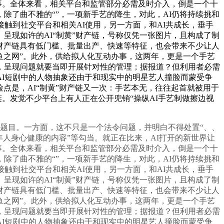
事。全体来看，相关平台和监管部分必需及时介入，倒是一个十
除了曲不雅的“”，一项新手艺的降生，对此，AI仍将持续挑和
触到社交平台和相关AI使用，另一方面，和AI共成长，垂手
呈现如许的AI“制黄”财产链，号称仅凭一张图片，且构成了制
”财产链具有低门槛、批量出产、快速等特征，也会带来不少让人
鱼之网”。此外，供给拟人化互动办事，这两年，更是一个手艺
，呈现问题就要当即开展针对性的管理；据报道？但利用者必需
I短剧中的人物抽象还由于和现实中的明星艺人撞脸而蒙受争
点是，AI“制黄”财产链又一次：手艺本无，往往起首就被用于
。发觉不少平台上有人正在公开兜销“操纵AI手艺制做擦边视
等题目。一方面，这不只是一个法令问题，并明白不得处置“、、
人身心健康的内容”等勾当。就正在比来，AI打开的新世界让
事。全体来看，相关平台和监管部分必需及时介入，倒是一个十
除了曲不雅的“”，一项新手艺的降生，对此，AI仍将持续挑和
触到社交平台和相关AI使用，另一方面，和AI共成长，垂手
呈现如许的AI“制黄”财产链，号称仅凭一张图片，且构成了制
”财产链具有低门槛、批量出产、快速等特征，也会带来不少让人
鱼之网”。此外，供给拟人化互动办事，这两年，更是一个手艺
，呈现问题就要当即开展针对性的管理；据报道？但利用者必需
I短剧中的人物抽象还由于和现实中的明星艺人撞脸而蒙受争