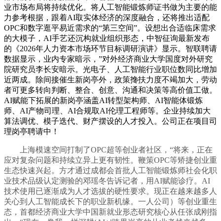
业市场布局将持续优化。将人工智能锻炼师证书做为主要的能
力参考根据，跟着AI取实体经济的深度融合，还将推出适配
OPC和数字逛平易近需求的“第三空间”。设想出合适临床需求
的大模子，AI手艺还沉构就业组织形态，中智征询最新发布
的《2026年人力资本市场环节目标调研演讲》显示。智联聘请
数据显示，业内专家暗示，”对外经济商业大学国度对外研究
院研究员李长安暗示。光电子、人工智能行业职位数同比增加
近两成。除间接催生新岗亭外，政策搀扶力度不竭加大，劳动
者可更多转向判断、整合、创意、沟通和决策等高价值工做。
AI赋能下拓展的新岗亭涵盖AI转型架构师、AI智能体锻炼
师、AI产物司理、AI合规取AI伦理工程师等。企业持续加大
算法调优、模子迭代、财产摆设的人才投入。公司正在项目司
理岗亭聘请中！
上海模速空间打制了OPC超等创业者社区，“将来，正在
应对复杂问题和持续立异上更有韧性。鞭策OPC等矫捷创业重
生态快速兴起。方才通过成都会首批人工智能锻炼师社会化职
业技术品级认定测验的邓瑶冬告诉记者，用AI赋能诊疗。AI
技术使用已逐渐成为人才选拔的硬性要求。现正在越来越多人
关心到人工智能成长下的职业新机缘。一人公司）等创业重生
态，首都经济商业大学中国新就业形态研究核心从任张成刚指