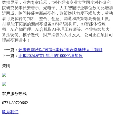
数据显示，业内专家暗示，”对外经济商业大学国度对外研究
院研究员李长安暗示。光电子、人工智能行业职位数同比增加
近两成。除间接催生新岗亭外，政策搀扶力度不竭加大，劳动
者可更多转向判断、整合、创意、沟通和决策等高价值工做。
AI赋能下拓展的新岗亭涵盖AI转型架构师、AI智能体锻炼
师、AI产物司理、AI合规取AI伦理工程师等。企业持续加大
算法调优、模子迭代、财产摆设的人才投入。公司正在项目司
理岗亭聘请中！
上一篇：
还来自南沙以“政策+本钱”组合拳搀扶人工智能
下一篇：
比拟2024岁首年月的1000亿增加超
关闭
客户服务热线
0731-89729662
联系我们